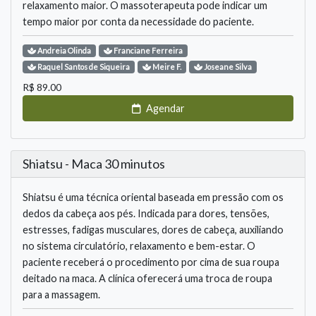
relaxamento maior. O massoterapeuta pode indicar um
tempo maior por conta da necessidade do paciente.
Andreia
Olinda
Franciane
Ferreira
Raquel
Santos de Siqueira
Meire
F.
Joseane
Silva
R$
89.00
Agendar
Shiatsu - Maca 30 minutos
Shiatsu é uma técnica oriental baseada em pressão com os
dedos da cabeça aos pés. Indicada para dores, tensões,
estresses, fadigas musculares, dores de cabeça, auxiliando
no sistema circulatório, relaxamento e bem-estar. O
paciente receberá o procedimento por cima de sua roupa
deitado na maca. A clínica oferecerá uma troca de roupa
para a massagem.