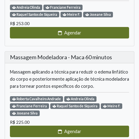
Andreia
Olinda
Franciane
Ferreira
Raquel
Santos de Siqueira
Meire
F.
Joseane
Silva
R$
253.00
Agendar
Massagem Modeladora - Maca 60 minutos
Massagem aplicando a técnica para reduzir o edema linfático
do corpo e posteriormente aplicação de técnica modeladora
para tornear pontos específicos do corpo.
Roberta
Cavalheiro Andrade
Andreia
Olinda
Franciane
Ferreira
Raquel
Santos de Siqueira
Meire
F.
Joseane
Silva
R$
225.00
Agendar