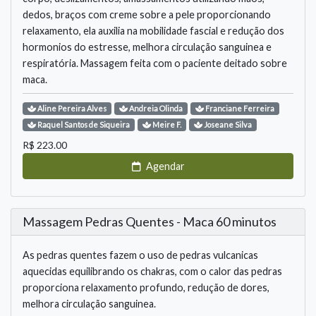
dedos, braços com creme sobre a pele proporcionando
relaxamento, ela auxilia na mobilidade fascial e redução dos
hormonios do estresse, melhora circulação sanguinea e
respiratória. Massagem feita com o paciente deitado sobre
maca.
Aline
Pereira Alves
Andreia
Olinda
Franciane
Ferreira
Raquel
Santos de Siqueira
Meire
F.
Joseane
Silva
R$
223.00
Agendar
Massagem Pedras Quentes - Maca 60 minutos
As pedras quentes fazem o uso de pedras vulcanicas
aquecidas equilibrando os chakras, com o calor das pedras
proporciona relaxamento profundo, redução de dores,
melhora circulação sanguinea.