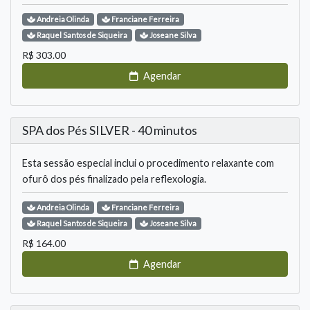
Andreia
Olinda
Franciane
Ferreira
Raquel
Santos de Siqueira
Joseane
Silva
R$
303.00
Agendar
SPA dos Pés SILVER - 40 minutos
Esta sessão especial inclui o procedimento relaxante com
ofurô dos pés finalizado pela reflexologia.
Andreia
Olinda
Franciane
Ferreira
Raquel
Santos de Siqueira
Joseane
Silva
R$
164.00
Agendar