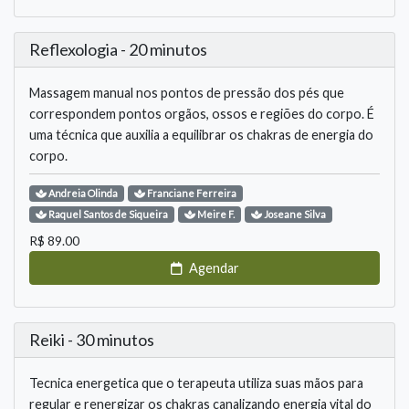
Reflexologia - 20 minutos
Massagem manual nos pontos de pressão dos pés que
correspondem pontos orgãos, ossos e regiões do corpo. É
uma técnica que auxilia a equilibrar os chakras de energia do
corpo.
Andreia
Olinda
Franciane
Ferreira
Raquel
Santos de Siqueira
Meire
F.
Joseane
Silva
R$
89.00
Agendar
Reiki - 30 minutos
Tecnica energetica que o terapeuta utiliza suas mãos para
regular e renergizar os chakras canalizando energia vital do