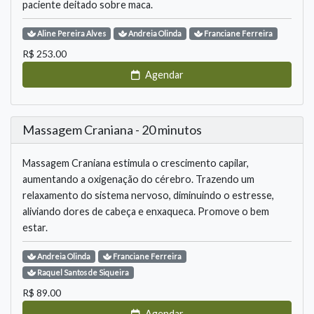
paciente deitado sobre maca.
Aline
Pereira Alves
Andreia
Olinda
Franciane
Ferreira
R$
253.00
Agendar
Massagem Craniana - 20 minutos
Massagem Craniana estimula o crescimento capilar,
aumentando a oxigenação do cérebro. Trazendo um
relaxamento do sistema nervoso, diminuindo o estresse,
aliviando dores de cabeça e enxaqueca. Promove o bem
estar.
Andreia
Olinda
Franciane
Ferreira
Raquel
Santos de Siqueira
R$
89.00
Agendar