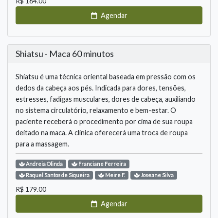
R$
164.00
Agendar
Shiatsu - Maca 60 minutos
Shiatsu é uma técnica oriental baseada em pressão com os
dedos da cabeça aos pés. Indicada para dores, tensões,
estresses, fadigas musculares, dores de cabeça, auxiliando
no sistema circulatório, relaxamento e bem-estar. O
paciente receberá o procedimento por cima de sua roupa
deitado na maca. A clínica oferecerá uma troca de roupa
para a massagem.
Andreia
Olinda
Franciane
Ferreira
Raquel
Santos de Siqueira
Meire
F.
Joseane
Silva
R$
179.00
Agendar