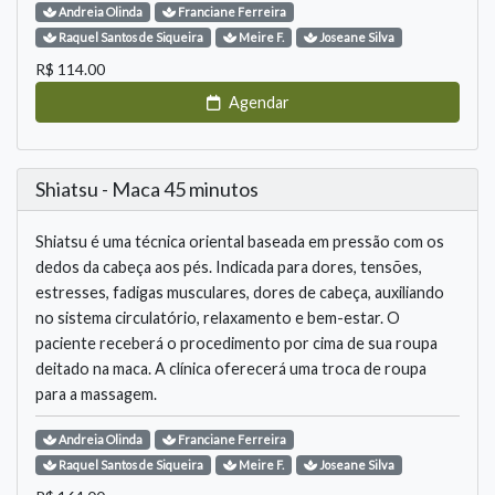
Andreia
Olinda
Franciane
Ferreira
Raquel
Santos de Siqueira
Meire
F.
Joseane
Silva
R$
114.00
Agendar
Shiatsu - Maca 45 minutos
Shiatsu é uma técnica oriental baseada em pressão com os
dedos da cabeça aos pés. Indicada para dores, tensões,
estresses, fadigas musculares, dores de cabeça, auxiliando
no sistema circulatório, relaxamento e bem-estar. O
paciente receberá o procedimento por cima de sua roupa
deitado na maca. A clínica oferecerá uma troca de roupa
para a massagem.
Andreia
Olinda
Franciane
Ferreira
Raquel
Santos de Siqueira
Meire
F.
Joseane
Silva