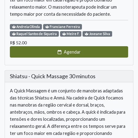
relaxamento maior. O massoterapeuta pode indicar um
tempo maior por conta da necessidade do paciente.
Andreia
Olinda
Franciane
Ferreira
Raquel
Santos de Siqueira
Meire
F.
Joseane
Silva
R$
52.00
Agendar
Shiatsu - Quick Massage 30 minutos
A Quick Massagem é um conjunto de manobras adaptadas
das técnicas Shiatsu e Anmá. Na cadeira de Quick focamos
nas manobras da região cervical e dorsal, braços,
antebraços, mãos, ombros e cabeça. A quick é indicada para
tensões e dores localizadas, proporcionando um
relaxamento geral. A diferença entre os tempos serve para
ter um foco maior em cada região e proporcionando