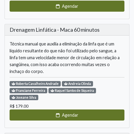
Agendar
Drenagem Linfática - Maca 60 minutos
Técnica manual que auxilia a eliminação da linfa que é um
líquido resultante do que não foi utilizado pelo sangue, a
linfa tem uma velocidade menor de circulação em relação a
sangüínea, com isso acaba ocorrendo muitas vezes o
inchaço do corpo.
Roberta
Cavalheiro Andrade
Andreia
Olinda
Franciane
Ferreira
Raquel
Santos de Siqueira
Joseane
Silva
R$
179.00
Agendar