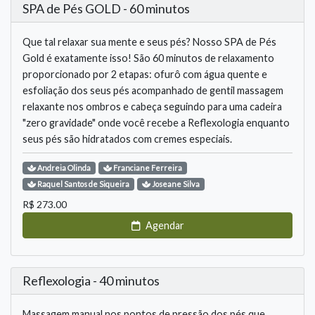
SPA de Pés GOLD - 60 minutos
Que tal relaxar sua mente e seus pés? Nosso SPA de Pés
Gold é exatamente isso! São 60 minutos de relaxamento
proporcionado por 2 etapas: ofurô com água quente e
esfoliação dos seus pés acompanhado de gentil massagem
relaxante nos ombros e cabeça seguindo para uma cadeira
"zero gravidade" onde você recebe a Reflexologia enquanto
seus pés são hidratados com cremes especiais.
Andreia
Olinda
Franciane
Ferreira
Raquel
Santos de Siqueira
Joseane
Silva
R$
273.00
Agendar
Reflexologia - 40 minutos
Massagem manual nos pontos de pressão dos pés que